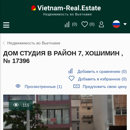
Недвижимость во Вьетнаме
(
0
)
(
0
)
Недвижимость во Вьетнаме
ДОМ СТУДИЯ В РАЙОН 7, ХОШИМИН ,
№ 17396
Добавить к сравнению
(
0
)
Добавить в избранное
(
0
)
Просмотренные (1)
Предложить свою цену
115