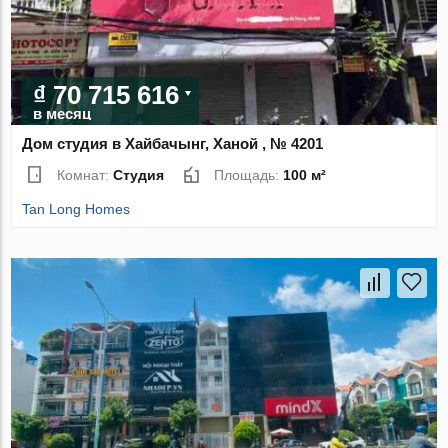
₫ 70 715 616
в месяц
Дом студия в Хайбачынг, Ханой , № 4201
Комнат:
Студия
Площадь:
100 м²
Tan Long Homes