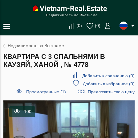
Недвижимость во Вьетнаме
(
0
)
(
0
)
Недвижимость во Вьетнаме
КВАРТИРА С 3 СПАЛЬНЯМИ В
КАУЗЯЙ, ХАНОЙ , № 4778
Добавить к сравнению
(
0
)
Добавить в избранное
(
0
)
Просмотренные (1)
Предложить свою цену
100