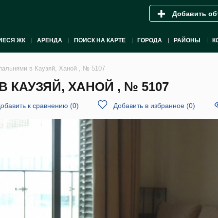
Добавить об
ИЕСЯ ЖК
АРЕНДА
ПОИСК НА КАРТЕ
ГОРОДА
РАЙОНЫ
К
пальнями в Каузяй, Ханой , № 5107
 КАУЗЯЙ, ХАНОЙ , № 5107
обавить к сравнению
(
0
)
Добавить в избранное
(
0
)