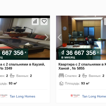
6 667 356
₫ 36 667 356
яц
в месяц
а с 2 спальнями в Каузяй,
Квартира с 2 спальнями в 
 № 3349
Ханой , № 5855
лен:
2
Ванных:
2
Спален:
2
Ванных:
2
щадь:
93 м²
Площадь:
93 м²
Tan Long Homes
Tan Long Home