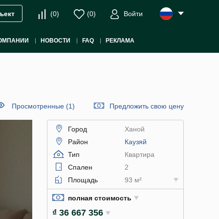
(
0
)
(
0
)
Войти
ъект
ОМПАНИИ
НОВОСТИ
FAQ
РЕКЛАМА
Просмотренные (1)
Предложить свою цену
Город
Ханой
Район
Каузяй
Тип
Квартира
Спален
2
Площадь
93 м²
полная стоимость
₫ 36 667 356