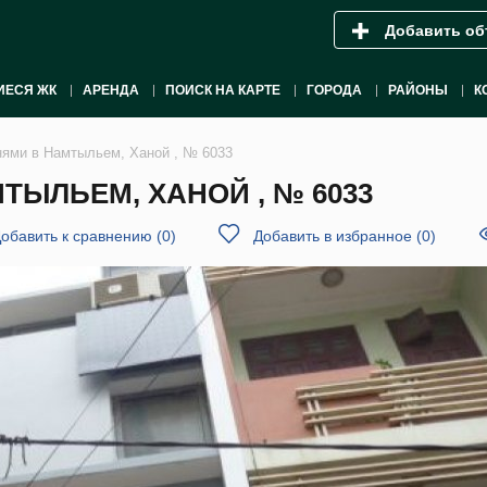
Добавить об
ИЕСЯ ЖК
АРЕНДА
ПОИСК НА КАРТЕ
ГОРОДА
РАЙОНЫ
К
нями в Намтыльем, Ханой , № 6033
ТЫЛЬЕМ, ХАНОЙ , № 6033
обавить к сравнению
(
0
)
Добавить в избранное
(
0
)