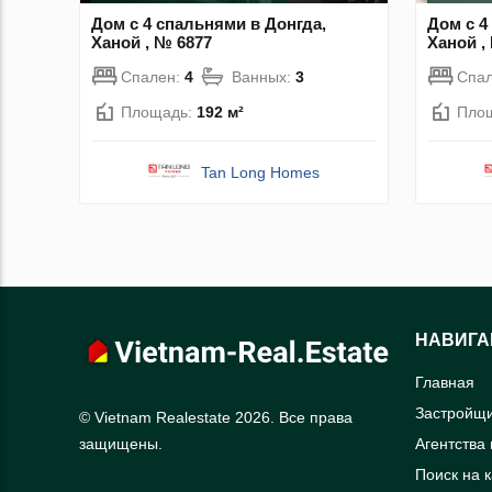
Дом с 4 спальнями в Донгда,
Дом с 4
Ханой , № 6877
Ханой ,
Спален:
4
Ванных:
3
Спа
Площадь:
192 м²
Пло
Tan Long Homes
НАВИГА
Главная
Застройщ
© Vietnam Realestate 2026. Все права
Агентства
защищены.
Поиск на 