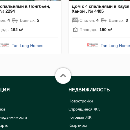
 спальнями в Лонгбьен,
Дом с 4 спальнями в Каузя
 № 2294
Ханой , № 4485
лен:
4
Ванных:
5
Спален:
4
Ванных:
3
щадь:
192 м²
Площадь:
190 м²
Tan Long Homes
Tan Long Home
ЦИЯ
НЕДВИЖИМОСТЬ
Новостройки
ики
Строящиеся ЖК
 недвижимости
Готовые ЖК
карте
Квартиры