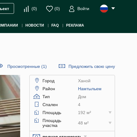
(
0
)
(
0
)
Войти
ъект
ОМПАНИИ
НОВОСТИ
FAQ
РЕКЛАМА
Просмотренные (1)
Предложить свою цену
Город
Ханой
Район
Намтыльем
Тип
Дом
Спален
4
Площадь
192 м²
Площадь
48 м²
участка
полная стоимость