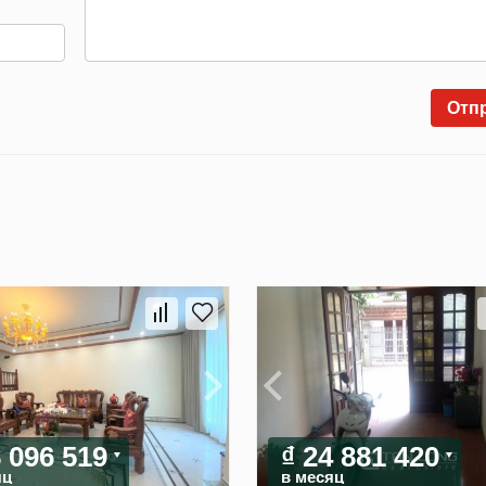
Отп
8 096 519
₫ 24 881 420
яц
в месяц