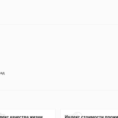
ад
декс качества жизни
Индекс стоимости прож