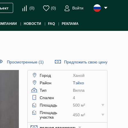
(
0
)
(
0
)
Войти
ъект
ОМПАНИИ
НОВОСТИ
FAQ
РЕКЛАМА
Просмотренные (1)
Предложить свою цену
Город
Ханой
Район
Тэйхо
Тип
Вилла
Спален
4
Площадь
500 м²
Площадь
450 м²
участка
полная стоимость