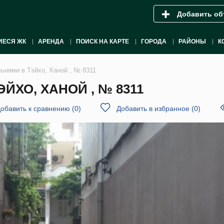
Добавить об
ИЕСЯ ЖК
АРЕНДА
ПОИСК НА КАРТЕ
ГОРОДА
РАЙОНЫ
К
льнями в Тэйхо, Ханой , № 8311
ЙХО, ХАНОЙ , № 8311
обавить к сравнению
(
0
)
Добавить в избранное
(
0
)