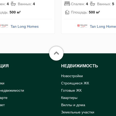
лен:
4
Ванных:
4
Спален:
4
Ванных:
5
щадь:
500 м²
Площадь:
500 м²
Tan Long Homes
Tan Long Home
ЦИЯ
НЕДВИЖИМОСТЬ
Новостройки
ики
Строящиеся ЖК
 недвижимости
Готовые ЖК
карте
Квартиры
вет
Виллы и дома
Земельные участки