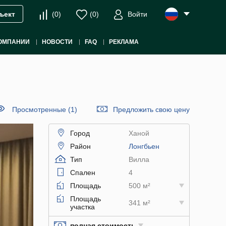
(
0
)
(
0
)
Войти
ъект
ОМПАНИИ
НОВОСТИ
FAQ
РЕКЛАМА
Просмотренные (1)
Предложить свою цену
Город
Ханой
Район
Лонгбьен
Тип
Вилла
Спален
4
Площадь
500 м²
Площадь
341 м²
участка
полная стоимость