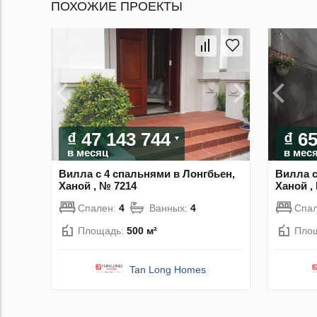
ПОХОЖИЕ ПРОЕКТЫ
₫ 47 143 744
₫ 6
в месяц
в мес
Вилла с 4 спальнями в Лонгбьен,
Вилла с
Ханой , № 7214
Ханой ,
Спален:
4
Ванных:
4
Спа
Площадь:
500 м²
Пло
Tan Long Homes