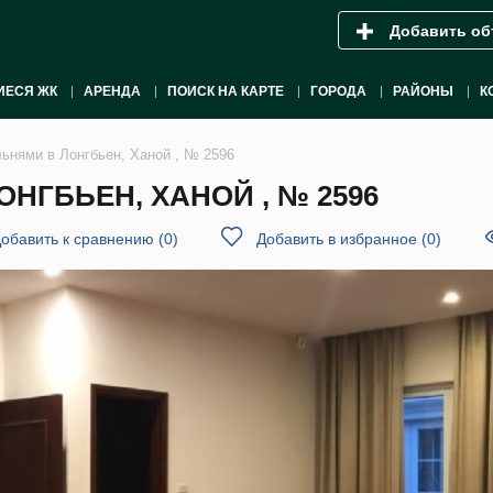
Добавить об
ИЕСЯ ЖК
АРЕНДА
ПОИСК НА КАРТЕ
ГОРОДА
РАЙОНЫ
К
льнями в Лонгбьен, Ханой , № 2596
НГБЬЕН, ХАНОЙ , № 2596
обавить к сравнению
(
0
)
Добавить в избранное
(
0
)