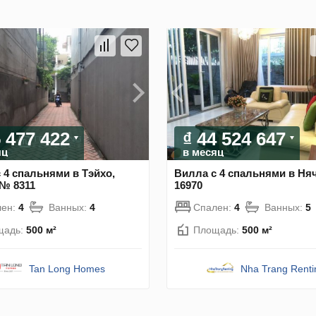
5 477 422
₫ 44 524 647
яц
в месяц
 4 спальнями в Тэйхо,
Вилла с 4 спальнями в Ня
 № 8311
16970
лен:
4
Ванных:
4
Спален:
4
Ванных:
5
щадь:
500 м²
Площадь:
500 м²
Tan Long Homes
Nha Trang Renti