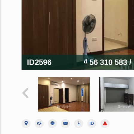
ID2596
₫ 56 310 583
/