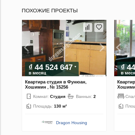
ПОХОЖИЕ ПРОЕКТЫ
₫ 44 524 647
₫ 4
в месяц
в мес
Квартира студия в Фунюан,
Квартир
Хошимин , № 15256
Хошимин
Комнат:
Студия
Ванных:
2
Спа
Площадь:
130 м²
Пло
Dragon Housing