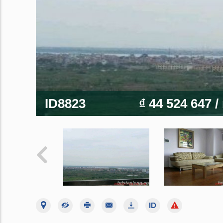
ID8823
₫ 44 524 647
/