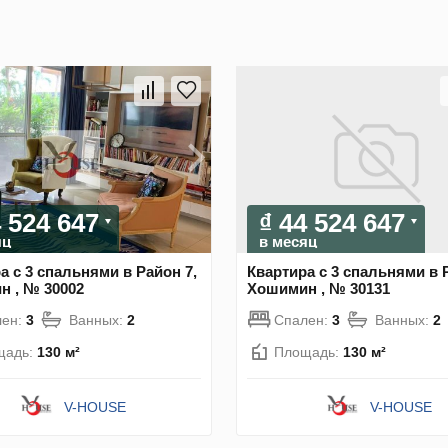
4 524 647
₫ 44 524 647
яц
в месяц
а с 3 спальнями в Район 7,
Квартира с 3 спальнями в 
 , № 30002
Хошимин , № 30131
лен:
3
Ванных:
2
Спален:
3
Ванных:
2
щадь:
130 м²
Площадь:
130 м²
V-HOUSE
V-HOUSE