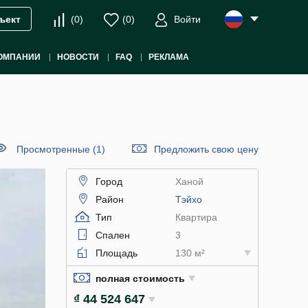
(
0
)
(
0
)
Войти
ъект
ОМПАНИИ
НОВОСТИ
FAQ
РЕКЛАМА
Просмотренные (1)
Предложить свою цену
Город
Ханой
Район
Тэйхо
Тип
Квартира
Спален
3
Площадь
130 м²
полная стоимость
₫ 44 524 647