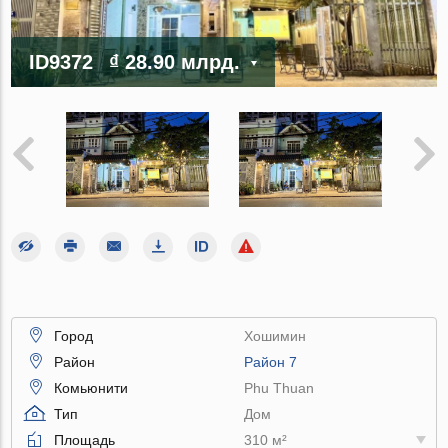
ID9372
₫ 28.90 млрд.
Город
Хошимин
Район
Район 7
Комьюнити
Phu Thuan
Тип
Дом
Площадь
310 м²