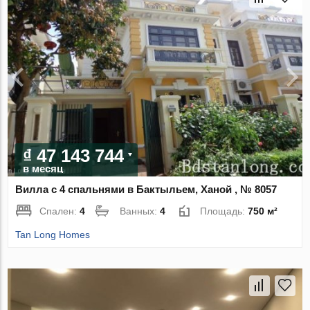
₫ 47 143 744
в месяц
Вилла с 4 спальнями в Бактыльем, Ханой , № 8057
Спален:
4
Ванных:
4
Площадь:
750 м²
Tan Long Homes