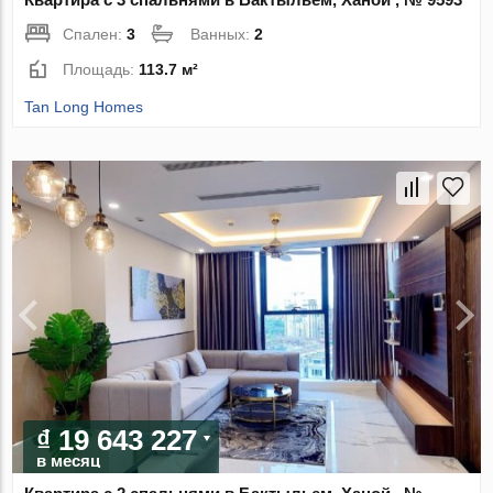
Спален:
3
Ванных:
2
Площадь:
113.7 м²
Tan Long Homes
₫ 19 643 227
в месяц