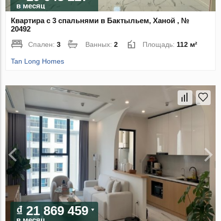
в месяц
Квартира с 3 спальнями в Бактыльем, Ханой , №
20492
Спален:
3
Ванных:
2
Площадь:
112 м²
Tan Long Homes
₫ 21 869 459
в месяц