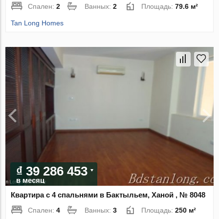
Спален:
2
Ванных:
2
Площадь:
79.6 м²
Tan Long Homes
₫ 39 286 453
в месяц
Квартира с 4 спальнями в Бактыльем, Ханой , № 8048
Спален:
4
Ванных:
3
Площадь:
250 м²