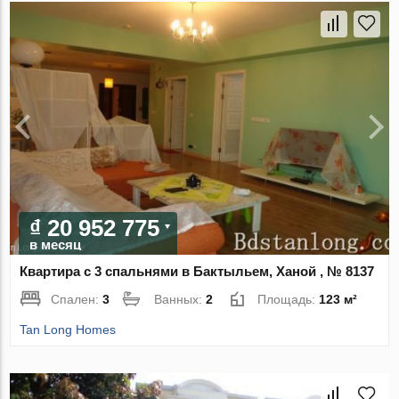
₫ 20 952 775
в месяц
Квартира с 3 спальнями в Бактыльем, Ханой , № 8137
Спален:
3
Ванных:
2
Площадь:
123 м²
Tan Long Homes