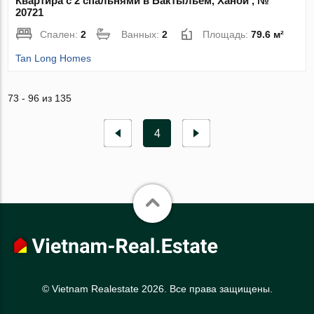
Квартира с 2 спальнями в Бактыльем, Ханой , №
20721
Спален:
2
Ванных:
2
Площадь:
79.6 м²
Tan Long Homes
73 - 96 из 135
4
© Vietnam Realestate 2026. Все права защищены.