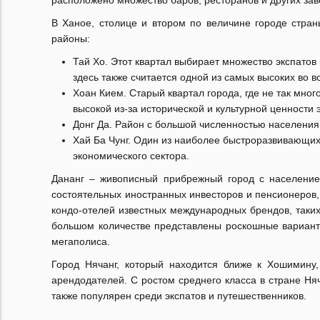
расположено множество баров, ресторанов и других зав
В Ханое, столице и втором по величине городе стра
районы:
Тай Хо. Этот квартал выбирает множество экспатов
здесь также считается одной из самых высоких во 
Хоан Кием. Старый квартал города, где не так мног
высокой из-за исторической и культурной ценности 
Донг Да. Район с большой численностью населения,
Хай Ба Чунг. Один из наиболее быстроразвивающихс
экономического сектора.
Дананг – живописный прибрежный город с население
состоятельных иностранных инвесторов и пенсионеров,
кондо-отелей известных международных брендов, таких к
большом количестве представлены роскошные вариант
мегаполиса.
Город Нячанг, который находится ближе к Хошимину
арендодателей. С ростом среднего класса в стране Ня
также популярен среди экспатов и путешественников.