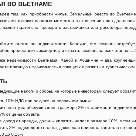
ЬЯ ВО ВЬЕТНАМЕ
ред тем, как приобрести жилье. Земельный реестр во Вьетнаме
озникает никаких сложных моментов в отношении прав долгосро
ь важно тщательно проверить застройщика или ресейлера перед 
аймите агента по недвижимости. Конечно, его помощь потребуе
обен предоставить экспертизу и оказать помощь на всех этапах выб
нке недвижимости Вьетнама. Ханой и Хошимин – два крупнейших
ете пляжную недвижимость в локациях с развитым туристическим с
ТЬ
ледующие налоги и сборы, на которые инвесторам следует обратит
ить 10% НДС при покупке на первичном рынке.
сит оплату за обслуживание в размере 2% от стоимости недвижимо
5% от цены объекта.
 доход от аренды, должны уплатить налог в размере 10%, в том ч
тить 2% подоходного налога, даже если прироста капитала не про
03 до 0,15%.