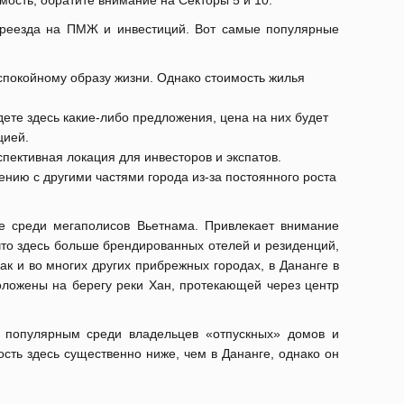
мость, обратите внимание на Секторы 5 и 10.
переезда на ПМЖ и инвестиций. Вот самые популярные
 спокойному образу жизни. Однако стоимость жилья
дете здесь какие-либо предложения, цена на них будет
цией.
пективная локация для инвесторов и экспатов.
нию с другими частями города из-за постоянного роста
е среди мегаполисов Вьетнама. Привлекает внимание
что здесь больше брендированных отелей и резиденций,
Как и во многих других прибрежных городах, в Дананге в
ложены на берегу реки Хан, протекающей через центр
е популярным среди владельцев «отпускных» домов и
сть здесь существенно ниже, чем в Дананге, однако он