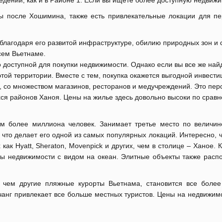
едений, как и в Районе 1. Если вы ищете более доступную недвижи
ны после Хошимина, также есть привлекательные локации для 
 благодаря его развитой инфраструктуре, обилию природных зон и
всем Вьетнаме.
о доступной для покупки недвижимости. Однако если вы все же най
этой территории. Вместе с тем, покупка окажется выгодной инвести
 со множеством магазинов, ресторанов и медучреждений. Это перс
я районов Ханоя. Цены на жилье здесь довольно высоки по сравне
м более миллиона человек. Занимает третье место по величин
 что делает его одной из самых популярных локаций. Интересно, 
ак Hyatt, Sheraton, Movenpick и других, чем в столице – Ханое. 
ы недвижимости с видом на океан. Элитные объекты также распо
, чем другие пляжные курорты Вьетнама, становится все боле
чанг привлекает все больше местных туристов. Цены на недвижимо