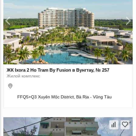
ЖК Ixora 2 Ho Tram By Fusion в Вунгтау, № 257
Жилой комплекс
FFQ5+Q3 Xuyên Mộc District, Bà Rịa - Vũng Tàu