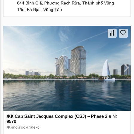
844 Bình Giã, Phường Rạch Rừa, Thành phố Vũng
Tầu, Bà Rịa - Vũng Tàu
ЖК Cap Saint Jacques Complex (CSJ) – Phase 2 в №
9570
Жилой комплекс