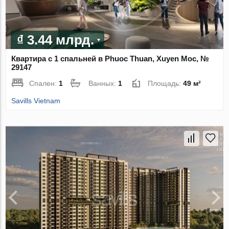
₫ 3.44 млрд.
Квартира с 1 спальней в Phuoc Thuan, Xuyen Moc, №
29147
Спален:
1
Ванных:
1
Площадь:
49 м²
Savills Vietnam