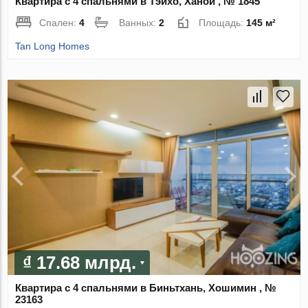
Квартира с 4 спальнями в Тэйхо, Ханой , № 1845
Спален:
4
Ванных:
2
Площадь:
145 м²
Tan Long Homes
₫ 17.68 млрд.
Квартира с 4 спальнями в Биньтхань, Хошимин , №
23163