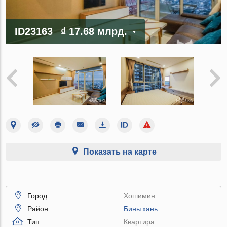
ID23163
₫ 17.68 млрд.
Показать на карте
Город
Хошимин
Район
Биньтхань
Тип
Квартира