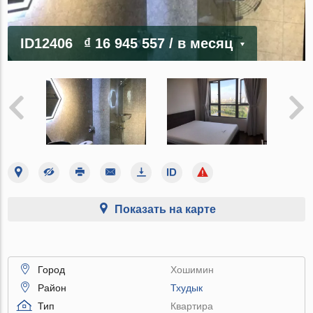
ID12406
₫ 16 945 557
/ в месяц
Показать на карте
Город
Хошимин
Район
Тхудык
Тип
Квартира