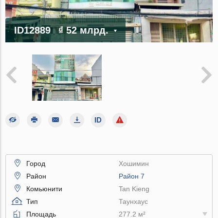
ID12889
₫ 52 млрд.
Город
Хошимин
Район
Район 7
Комьюнити
Tan Kieng
Тип
Таунхаус
Площадь
277.2 м²