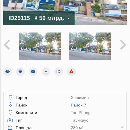
ID25115
₫ 50 млрд.
Город
Хошимин
Район
Район 7
Комьюнити
Tan Phong
Тип
Таунхаус
Площадь
280 м²