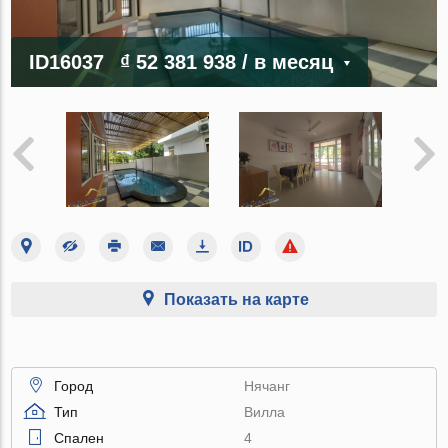
ID16037
₫ 52 381 938
/ в месяц
Показать на карте
Город
Нячанг
Тип
Вилла
Спален
4