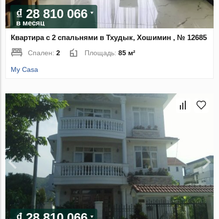
₫ 28 810 066
в месяц
Квартира с 2 спальнями в Тхудык, Хошимин , № 12685
Спален:
2
Площадь:
85 м²
My Casa
₫ 28 810 066