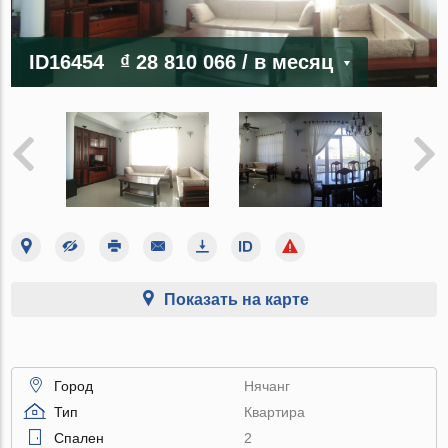
ID16454
₫ 28 810 066
/ в месяц
Показать на карте
Город
Нячанг
Тип
Квартира
Спален
2