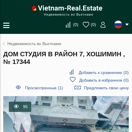
Недвижимость во Вьетнаме
(
0
)
(
0
)
Недвижимость во Вьетнаме
ДОМ СТУДИЯ В РАЙОН 7, ХОШИМИН ,
№ 17344
Добавить к сравнению
(
0
)
Добавить в избранное
(
0
)
Просмотренные (1)
Предложить свою цену
95