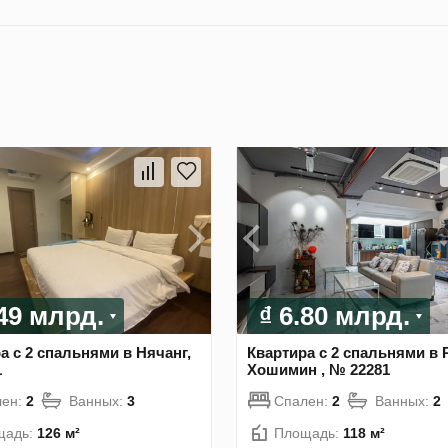
.49 млрд.
₫ 6.80 млрд.
а с 2 спальнями в Нячанг,
Квартира с 2 спальнями в 
1
Хошимин , № 22281
лен:
2
Ванных:
3
Спален:
2
Ванных:
2
щадь:
126 м²
Площадь:
118 м²