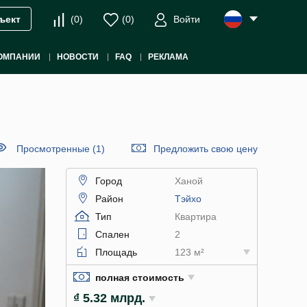
(
0
)
(
0
)
Войти
ъект
ОМПАНИИ
НОВОСТИ
FAQ
РЕКЛАМА
Просмотренные (1)
Предложить свою цену
Город
Ханой
Район
Тэйхо
Тип
Квартира
Спален
2
Площадь
123 м²
полная стоимость
₫ 5.32 млрд.