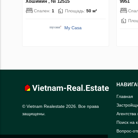
Хошимин , № 12515
9951
Спален:
1
Площадь:
50 м²
Спа
Пло
My Casa
НАВИГА
Главная
Застройщ
© Vietnam Realestate 2026. Все права
Агентства
защищены.
Поиск на 
Вопрос-от