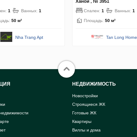
Ханой , № 3951
лен:
1
Ванных:
1
Спален:
1
Ванных:
1
щадь:
50 м²
Площадь:
50 м²
Nha Trang Apt
Tan Long Home
ЦИЯ
НЕДВИЖИМОСТЬ
Новостройки
ики
Строящиеся ЖК
 недвижимости
Готовые ЖК
карте
Квартиры
вет
Виллы и дома