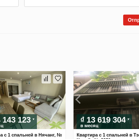
Отп
4 143 123
₫ 13 619 304
яц
в месяц
а с 1 спальней в Нячанг, №
Квартира с 1 спальней в Тэ