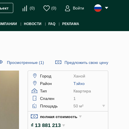
(
0
)
(
0
)
Войти
ъект
ОМПАНИИ
НОВОСТИ
FAQ
РЕКЛАМА
Просмотренные (1)
Предложить свою цену
Город
Ханой
Район
Тэйхо
Тип
Квартира
Спален
1
Площадь
50 м²
полная стоимость
₫ 13 881 213