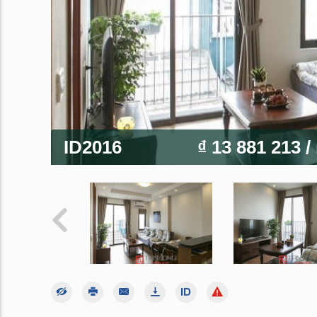
ID2016
₫ 13 881 213
/