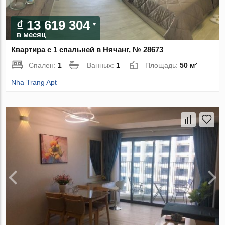
₫ 13 619 304
в месяц
Квартира с 1 спальней в Нячанг, № 28673
Спален:
1
Ванных:
1
Площадь:
50 м²
Nha Trang Apt