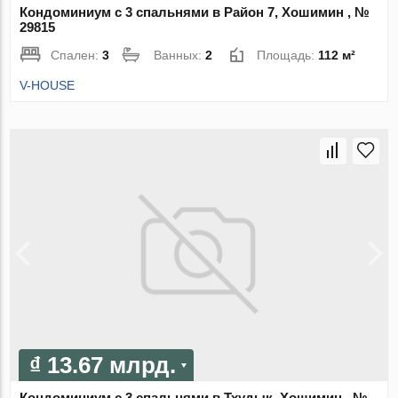
Кондоминиум с 3 спальнями в Район 7, Хошимин , №
29815
Спален:
3
Ванных:
2
Площадь:
112 м²
V-HOUSE
₫ 13.67 млрд.
Кондоминиум с 3 спальнями в Тхудык, Хошимин , №