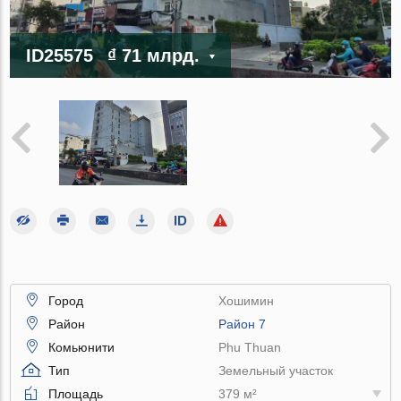
ID25575
₫ 71 млрд.
Город
Хошимин
Район
Район 7
Комьюнити
Phu Thuan
Тип
Земельный участок
Площадь
379 м²