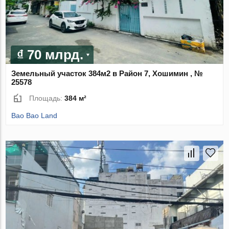
₫ 70 млрд.
Земельный участок 384м2 в Район 7, Хошимин , №
25578
Площадь:
384 м²
Bao Bao Land