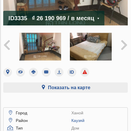
ID3335
₫ 26 190 969
/ в месяц
Показать на карте
Город
Ханой
Район
Каузяй
Тип
Дом