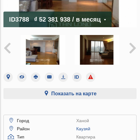
ID3788
₫ 52 381 938
/ в месяц
Показать на карте
Город
Ханой
Район
Каузяй
Тип
Квартира