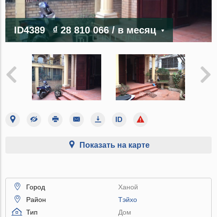
ID4389
₫ 28 810 066
/ в месяц
Показать на карте
Город
Ханой
Район
Тэйхо
Тип
Дом