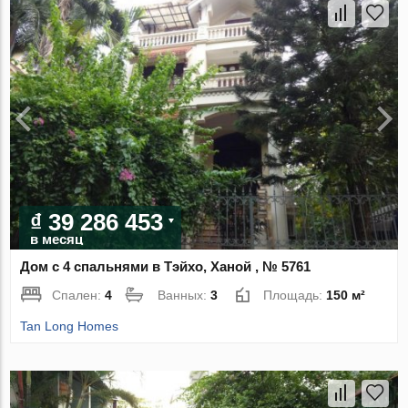
₫ 39 286 453
в месяц
Дом с 4 спальнями в Тэйхо, Ханой , № 5761
Спален:
4
Ванных:
3
Площадь:
150 м²
Tan Long Homes