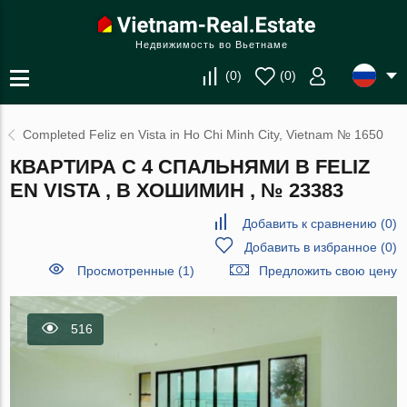
Недвижимость во Вьетнаме
(
0
)
(
0
)
Completed Feliz en Vista in Ho Chi Minh City, Vietnam № 1650
КВАРТИРА С 4 СПАЛЬНЯМИ В FELIZ
EN VISTA , В ХОШИМИН , № 23383
Добавить к сравнению
(
0
)
Добавить в избранное
(
0
)
Просмотренные (1)
Предложить свою цену
516