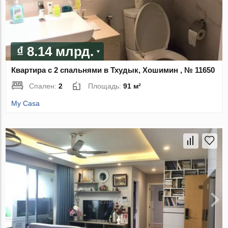
₫ 8.14 млрд.
Квартира с 2 спальнями в Тхудык, Хошимин , № 11650
Спален:
2
Площадь:
91 м²
My Casa