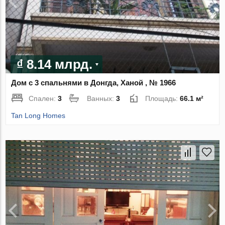
₫ 8.14 млрд.
Дом с 3 спальнями в Донгда, Ханой , № 1966
Спален:
3
Ванных:
3
Площадь:
66.1 м²
Tan Long Homes